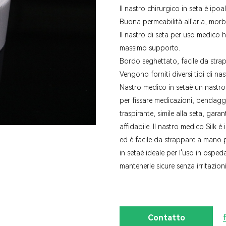
Il nastro chirurgico in seta è ipoa
Buona permeabilità all'aria, mor
Il nastro di seta per uso medico ha
massimo supporto.
Bordo seghettato, facile da str
Vengono forniti diversi tipi di na
Nastro medico in seta
è un nastro
per fissare medicazioni, bendaggi 
traspirante, simile alla seta, gara
affidabile. Il nastro medico Silk è i
ed è facile da strappare a mano p
in seta
è ideale per l'uso in ospeda
mantenerle sicure senza irritazioni
Contatto