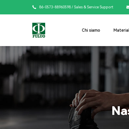

86-0573-88960598
/ Sales & Service Support
Chi siamo
Material
Na