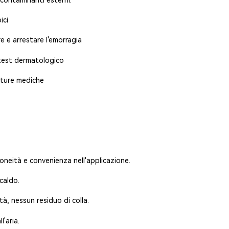
i contaminanti esterni.
ici
e e arrestare l'emorragia
 test dermatologico
ature mediche
doneità e convenienza nell'applicazione.
caldo.
à, nessun residuo di colla.
'aria.