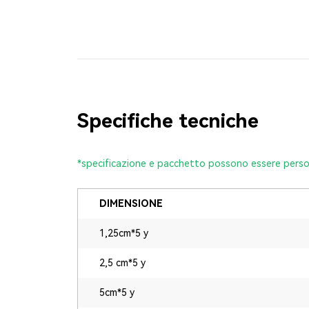
Specifiche tecniche
*specificazione e pacchetto possono essere perso
DIMENSIONE
1,25cm*5 y
2,5 cm*5 y
5cm*5 y