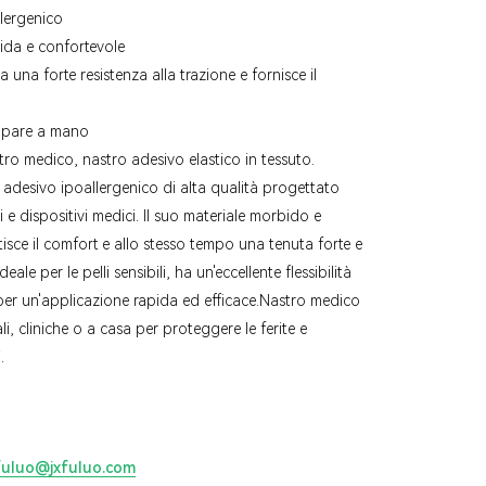
llergenico
bida e confortevole
 una forte resistenza alla trazione e fornisce il
appare a mano
stro medico, nastro adesivo elastico in tessuto.
 adesivo ipoallergenico di alta qualità progettato
e dispositivi medici. Il suo materiale morbido e
ntisce il comfort e allo stesso tempo una tenuta forte e
deale per le pelli sensibili, ha un'eccellente flessibilità
er un'applicazione rapida ed efficace.
Nastro medico
li, cliniche o a casa per proteggere le ferite e
.
fuluo@jxfuluo.com