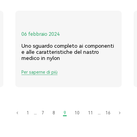
06 febbraio 2024
Uno sguardo completo ai componenti
e alle caratteristiche del nastro
medico in nylon
Per saperne di più
1
...
7
8
9
10
11
...
16