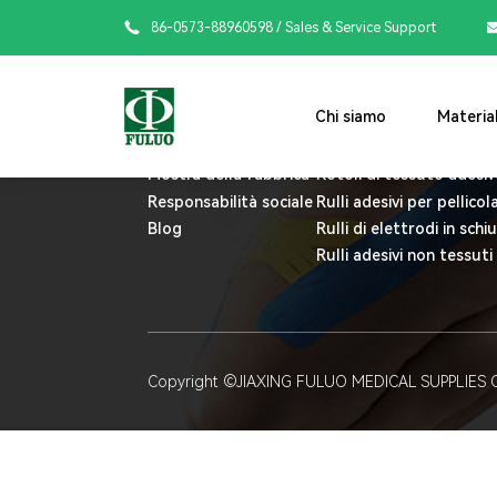

86-0573-88960598
/ Sales & Service Support
Chi siamo
Materiali per i ruo
Chi siamo
Material
Profilo aziendale
Rulli Jumbo a Nastri Cin
La storia
Rulli Jumbo rigidi con n
Mostra della fabbrica
Rotoli di tessuto adesiv
Responsabilità sociale
Rulli adesivi per pellicol
Blog
Rulli di elettrodi in sch
Rulli adesivi non tessuti
Copyright ©JIAXING FULUO MEDICAL SUPPLIES C