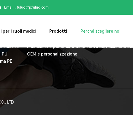
Email：

fuluo@jxfuluo.com
li medici
Prodotti
Perché scegl
i per i ruoli medici
Prodotti
Perché scegliere noi
esiologi
Prodotti Sports Tape
Controllo qualit
astro sportivo
Nastri per fissazione medica
Capacità di prod
o elastico
Medicazione per la cura delle ferite
Certificazione de
a PU
OEM e personalizzazione
iuma PE
O., LTD