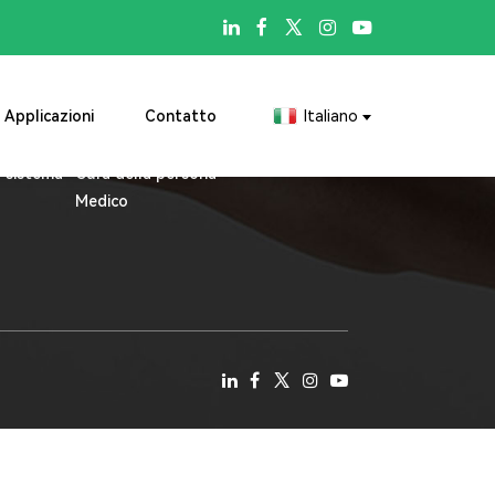

iere noi
Applicazioni
Contatto
Applicazioni
Contatto
Italiano
à
Sport
Contattate
uzione
Chirurgia
Messaggio online
l sistema
Cura della persona
Medico
