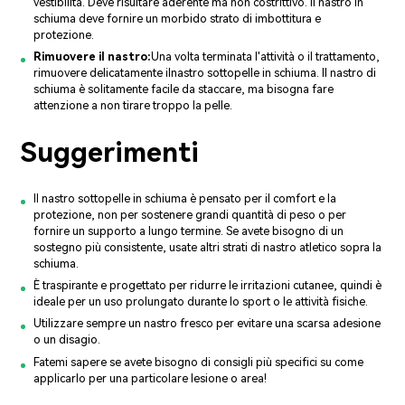
vestibilità. Deve risultare aderente ma non costrittivo. Il nastro in
schiuma deve fornire un morbido strato di imbottitura e
protezione.
Rimuovere il nastro:
Una volta terminata l'attività o il trattamento,
rimuovere delicatamente il
nastro sottopelle in schiuma
. Il nastro di
schiuma è solitamente facile da staccare, ma bisogna fare
attenzione a non tirare troppo la pelle.
Suggerimenti
Il nastro sottopelle in schiuma è pensato per il comfort e la
protezione, non per sostenere grandi quantità di peso o per
fornire un supporto a lungo termine. Se avete bisogno di un
sostegno più consistente, usate altri strati di nastro atletico sopra la
schiuma.
È traspirante e progettato per ridurre le irritazioni cutanee, quindi è
ideale per un uso prolungato durante lo sport o le attività fisiche.
Utilizzare sempre un nastro fresco per evitare una scarsa adesione
o un disagio.
Fatemi sapere se avete bisogno di consigli più specifici su come
applicarlo per una particolare lesione o area!