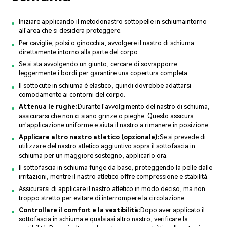
Iniziare applicando il metodo
nastro sottopelle in schiuma
intorno
all'area che si desidera proteggere.
Per caviglie, polsi o ginocchia, avvolgere il nastro di schiuma
direttamente intorno alla parte del corpo.
Se si sta avvolgendo un giunto, cercare di sovrapporre
leggermente i bordi per garantire una copertura completa.
Il sottocute in schiuma è elastico, quindi dovrebbe adattarsi
comodamente ai contorni del corpo.
Attenua le rughe:
Durante l'avvolgimento del nastro di schiuma,
assicurarsi che non ci siano grinze o pieghe. Questo assicura
un'applicazione uniforme e aiuta il nastro a rimanere in posizione.
Applicare altro nastro atletico (opzionale):
Se si prevede di
utilizzare del nastro atletico aggiuntivo sopra il sottofascia in
schiuma per un maggiore sostegno, applicarlo ora.
Il sottofascia in schiuma funge da base, proteggendo la pelle dalle
irritazioni, mentre il nastro atletico offre compressione e stabilità.
Assicurarsi di applicare il nastro atletico in modo deciso, ma non
troppo stretto per evitare di interrompere la circolazione.
Controllare il comfort e la vestibilità:
Dopo aver applicato il
sottofascia in schiuma e qualsiasi altro nastro, verificare la