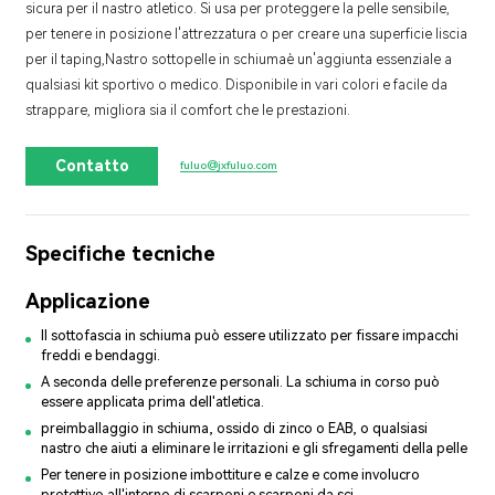
sicura per il nastro atletico. Si usa per proteggere la pelle sensibile,
per tenere in posizione l'attrezzatura o per creare una superficie liscia
per il taping,
Nastro sottopelle in schiuma
è un'aggiunta essenziale a
qualsiasi kit sportivo o medico. Disponibile in vari colori e facile da
strappare, migliora sia il comfort che le prestazioni.
Contatto
fuluo@jxfuluo.com
Specifiche tecniche
Applicazione
Il sottofascia in schiuma può essere utilizzato per fissare impacchi
freddi e bendaggi.
A seconda delle preferenze personali. La schiuma in corso può
essere applicata prima dell'atletica.
preimballaggio in schiuma, ossido di zinco o EAB, o qualsiasi
nastro che aiuti a eliminare le irritazioni e gli sfregamenti della pelle
Per tenere in posizione imbottiture e calze e come involucro
protettivo all'interno di scarponi e scarponi da sci.