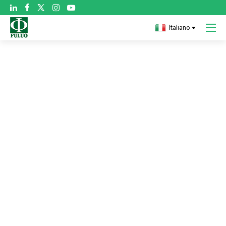

Italiano
Vantaggi dei nastri medici